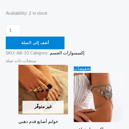
Availability:
2 in stock
أضف إلى السلة
إكسسوارات الجسم
Category:
AB-10
SKU:
منتجات ذات صلة
Original
Current
تخفيضات
price
price
was:
is:
15.00 ₪.
10.00 ₪.
غير متوفّر
خواتم أصابع قدم ذهبي