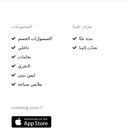
تعرّف علينا
المجموعات
نبذة عنّا
اكسسوارات الجسم
تحدّث إلينا
داخلي
بجامات
لانجري
لبس بيتي
ملابس سباحة
comming soon !!