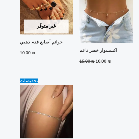
غير متوفّر
خواتم أصابع قدم ذهبي
اكسسوار خصر ناعم
10.00
₪
15.00
₪
10.00
₪
Original
Current
تخفيضات
price
price
was:
is:
10.00 ₪.
5.00 ₪.