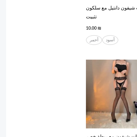
 شيفون دانتيل مع سلكون
تثبيت
10.00
₪
أسود
أحمر
ات شيفون مع ربطة خصر