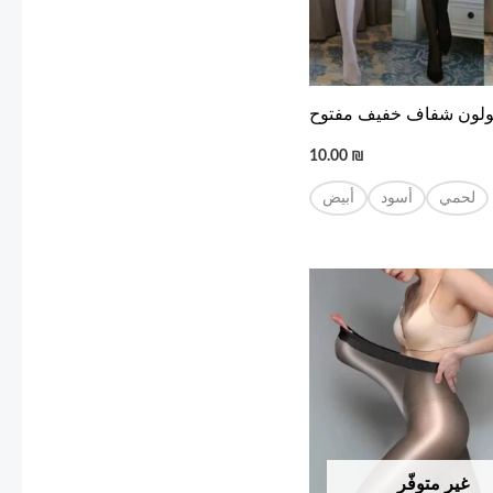
لون شفاف خفيف مفتوح
10.00
₪
لحمي
أسود
أبيض
غير متوفّر