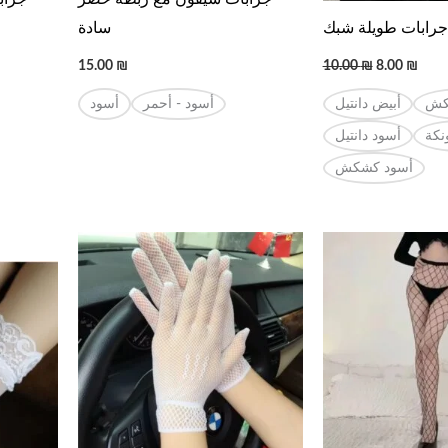
جرابات طويلة شبك
سادة
15.00
₪
10.00
₪
8.00
₪
كش
أبيض دانتيل
أسود - أحمر
أسود
نكة
أسود دانتيل
أسود كشكش