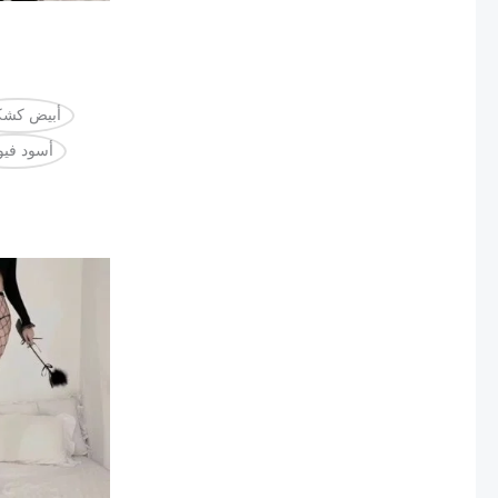
أبيض كش
أسود فيو