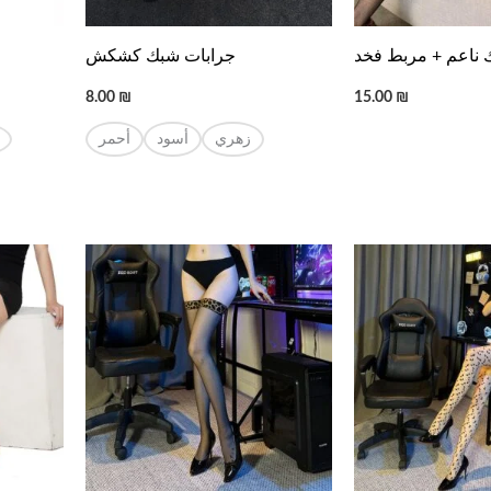
 ناعم + مربط فخد
جرابات شبك كشكش
8.00
₪
15.00
₪
زهري
أسود
أحمر