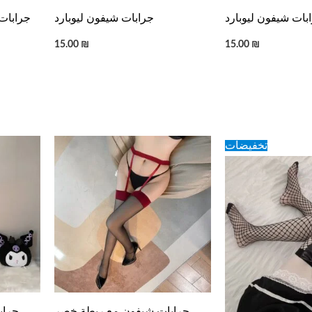
بات شيفون ليوبارد
جرابات شيفون ليوبارد
جرابات
15.00
₪
15.00
₪
Original
Curr
تخفيضات
price
price
was:
is:
10.00 ₪.
8.00
جرابات شيفون مع ربطة خصر
جراب