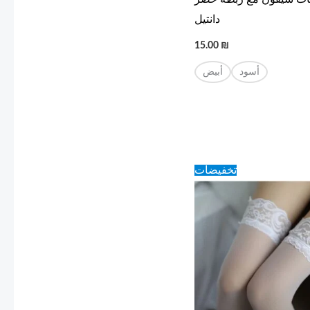
دانتيل
15.00
₪
أسود
أبيض
Original
Current
تخفيضات
price
price
was:
is:
10.00 ₪.
8.00 ₪.