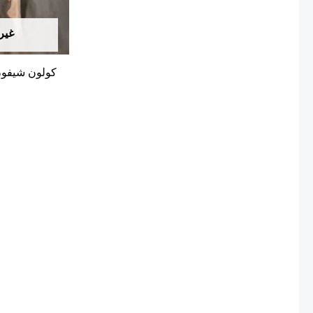
غير 
كولون شيفون