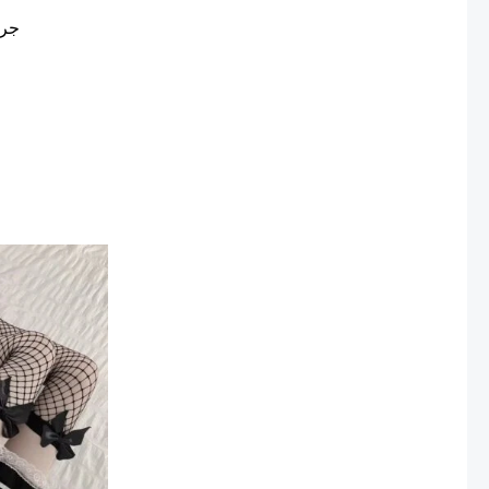
جرا
ent
 ₪.