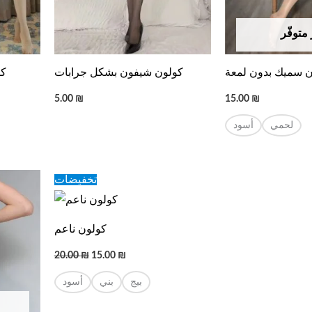
متوفّر
 سميك بدون لمعة
كولون شيفون بشكل جرابات
كو
5.00
₪
15.00
₪
لحمي
أسود
Original
Current
تخفيضات
price
price
was:
is:
20.00 ₪.
15.00 ₪.
كولون ناعم
20.00
₪
15.00
₪
بيج
بني
أسود