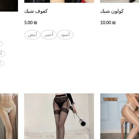
كولون شبك
كفوف شبك
5.00
₪
10.00
₪
أسود
أحمر
أبيض
أ
أ