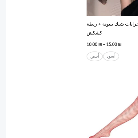
رابات شبك ببيونة + ربطة
كشكش
10.00
₪
–
15.00
₪
أسود
أبيض