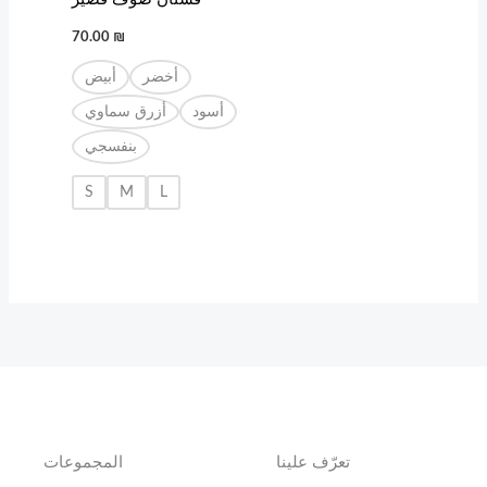
70.00
₪
أخضر
أبيض
أسود
أزرق سماوي
بنفسجي
S
M
L
تعرّف علينا
المجموعات