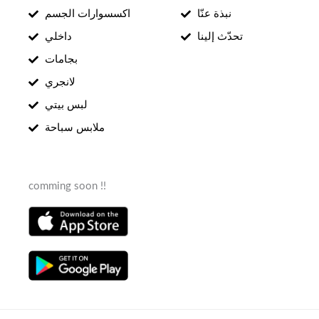
نبذة عنّا
اكسسوارات الجسم
تحدّث إلينا
داخلي
بجامات
لانجري
لبس بيتي
ملابس سباحة
comming soon !!