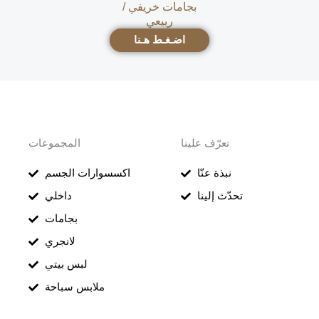
بجامات خريفي /
ربيعي
اضـغـط هـنا
تعرّف علينا
المجموعات
نبذة عنّا
اكسسوارات الجسم
تحدّث إلينا
داخلي
بجامات
لانجري
لبس بيتي
ملابس سباحة